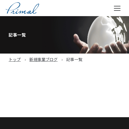
コ
ン
テ
記事一覧
ン
ツ
へ
トップ
›
新規事業ブログ
›
記事一覧
ス
キ
ッ
プ