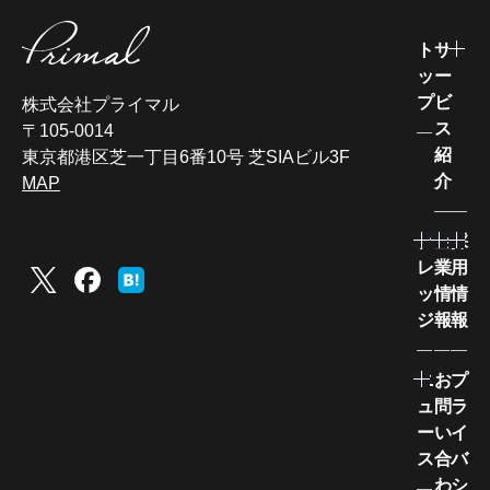
ト
サ
ッ
ー
プ
ビ
株式会社プライマル
ス
〒105-0014
紹
東京都港区芝一丁目6番10号 芝SIAビル3F
介
MAP
ナ
企
採
レ
業
用
ッ
情
情
ジ
報
報
ニ
お
プ
ュ
問
ラ
ー
い
イ
ス
合
バ
わ
シ