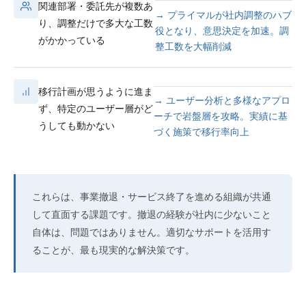
関連部署・委託先が複数あ
→ プライマルが社内調整のハブ
り、調整だけで多大な工数
役となり、意思決定を加速。調
がかかっている
整工数を大幅削減
移行計画が思うように進ま
→ ユーザー分析と多様なアプロ
ず、特定のユーザー層がど
ーチで岩盤層を攻略。実績に基
うしても動かない
づく施策で移行率向上
これらは、事業撤退・サービス終了を進める組織が共通
して直面する課題です。撤退の経験が社内に少ないこと
自体は、問題ではありません。適切なサポートを活用す
ることが、最も現実的な解決策です。