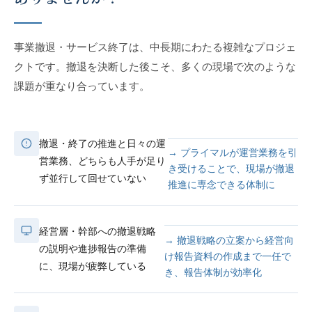
事業撤退・サービス終了は、中長期にわたる複雑なプロジェ
クトです。撤退を決断した後こそ、多くの現場で次のような
課題が重なり合っています。
撤退・終了の推進と日々の運
→ プライマルが運営業務を引
営業務、どちらも人手が足り
き受けることで、現場が撤退
ず並行して回せていない
推進に専念できる体制に
経営層・幹部への撤退戦略
→ 撤退戦略の立案から経営向
の説明や進捗報告の準備
け報告資料の作成まで一任で
に、現場が疲弊している
き、報告体制が効率化