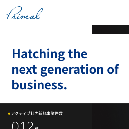
コ
ン
テ
ン
ツ
へ
ス
Hatching the
キ
ッ
next generation of
プ
business.
アクティブ社内
新規事業件数
012
件