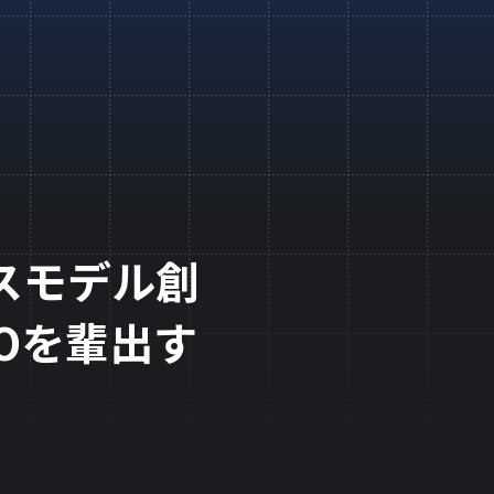
スモデル創
Oを輩出す