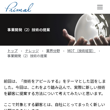
コ
ン
テ
事業開発（2）技術の提案
ン
ツ
へ
トップ
›
ナレッジ
›
業界分野
›
MOT（技術経営）
›
ス
事業開発（2）技術の提案
キ
ッ
プ
前回は、「技術をアピールする」をテーマとした話をしま
した。今回は、これをより踏み込んで、実際に新しい技術
を顧客に提案する方法について考えてみたいと思います。
ここで対象とする顧客とは、自社にとってまったく新しい