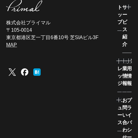
ト
サ
ッ
ー
プ
ビ
株式会社プライマル
ス
〒105-0014
紹
東京都港区芝一丁目6番10号 芝SIAビル3F
介
MAP
ナ
企
採
レ
業
用
ッ
情
情
ジ
報
報
ニ
お
プ
ュ
問
ラ
ー
い
イ
ス
合
バ
わ
シ
せ
ー