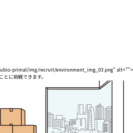
kubio-primal/img/recruit/environment_img_03.png" alt="">
ことに挑戦できます。