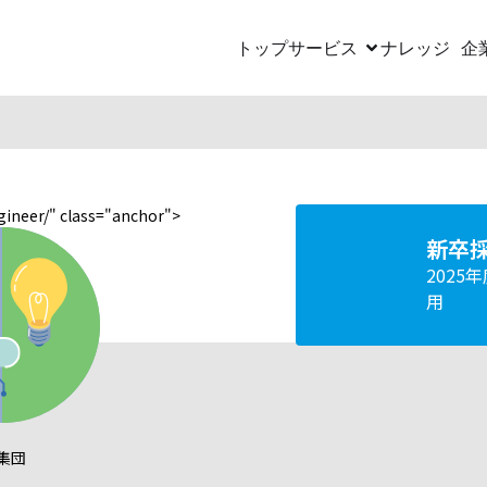
トップ
サービス
ナレッジ
企
ngineer/" class="anchor">
新卒
2025
用
集団