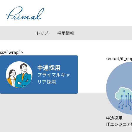
コ
ン
テ
ン
ツ
トップ
採用情報
へ
ス
キ
ss="wrap">
recruit/it_e
ッ
中途採用
プ
プライマルキャ
リア採用
中途採用
ITエンジニア