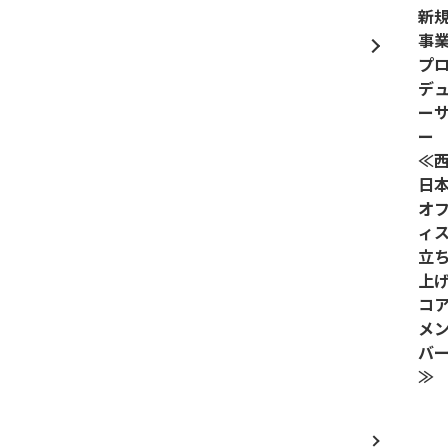
新
事
プ
デ
ー
≪
日
オ
ィ
立
上
コ
メ
バ
≫​