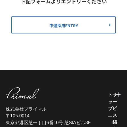
下記フォームよりエントリーください
中途採用ENTRY
ト
サ
ッ
ー
プ
ビ
株式会社プライマル
ス
〒105-0014
紹
東京都港区芝一丁目6番10号 芝SIAビル3F