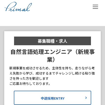
コ
ン
テ
ン
ツ
募集職種・求人
へ
ス
自然言語処理エンジニア（新規事
キ
業）
ッ
プ
新規事業を成功させるため、主体性を持ち、走りながら考
え失敗から学び、成功するまでチャレンジし続ける粘り強
さを持った方を歓迎します
ご応募お待ちしております。
中途採用ENTRY