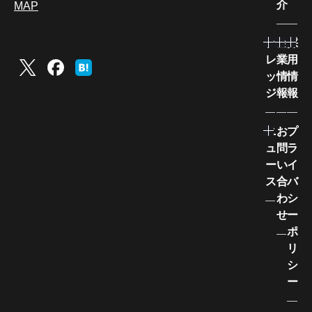
介
MAP
ナ
企
採
レ
業
用
ッ
情
情
ジ
報
報
ニ
お
プ
ュ
問
ラ
ー
い
イ
ス
合
バ
わ
シ
せ
ー
ポ
リ
シ
ー