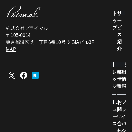
ト
サ
ッ
ー
プ
ビ
株式会社プライマル
ス
〒105-0014
紹
東京都港区芝一丁目6番10号 芝SIAビル3F
介
MAP
ナ
企
採
レ
業
用
ッ
情
情
ジ
報
報
ニ
お
プ
ュ
問
ラ
ー
い
イ
ス
合
バ
わ
シ