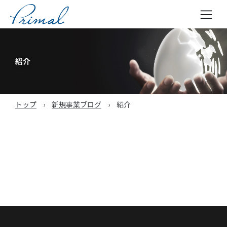
コ
ン
テ
紹介
ン
ツ
へ
トップ
›
新規事業ブログ
›
紹介
ス
キ
ッ
プ