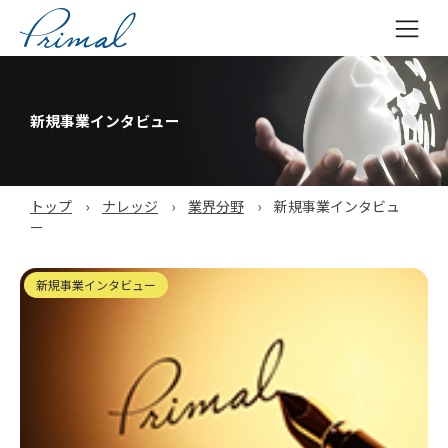
コ
ン
テ
新規事業インタビュー
ン
ツ
へ
トップ
›
ナレッジ
›
業界分野
›
新規事業インタビュ
ス
ー
キ
ッ
プ
新規事業インタビュー