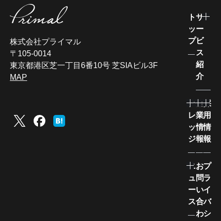
ト
サ
ッ
ー
プ
ビ
株式会社プライマル
ス
〒105-0014
紹
東京都港区芝一丁目6番10号 芝SIAビル3F
介
MAP
ナ
企
採
レ
業
用
ッ
情
情
ジ
報
報
ニ
お
プ
ュ
問
ラ
ー
い
イ
ス
合
バ
わ
シ