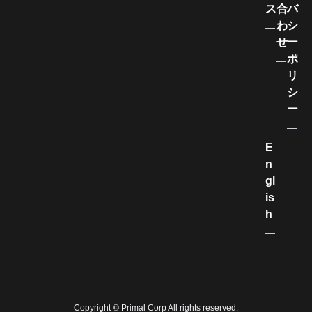
ス
合
バ
わ
シ
せ
ー
ポ
リ
シ
ー
E
n
gl
is
h
Copyright © Primal Corp All rights reserved.