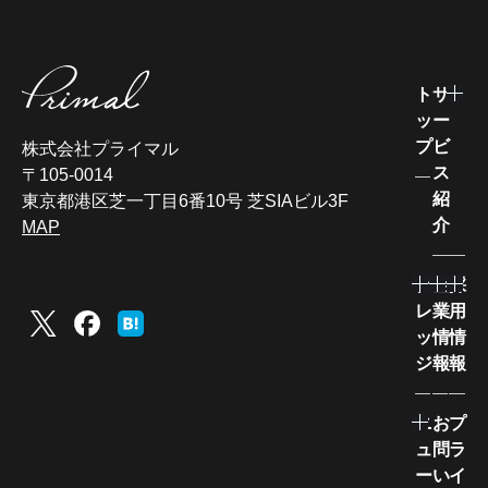
ト
サ
ッ
ー
プ
ビ
株式会社プライマル
ス
〒105-0014
紹
東京都港区芝一丁目6番10号 芝SIAビル3F
介
MAP
ナ
企
採
レ
業
用
ッ
情
情
ジ
報
報
ニ
お
プ
ュ
問
ラ
ー
い
イ