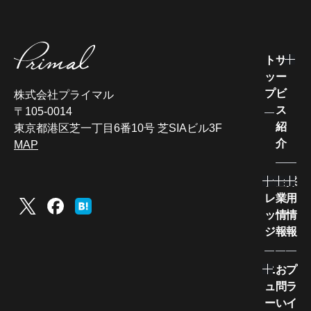
ト
サ
ッ
ー
プ
ビ
株式会社プライマル
ス
〒105-0014
紹
東京都港区芝一丁目6番10号 芝SIAビル3F
介
MAP
ナ
企
採
レ
業
用
ッ
情
情
ジ
報
報
ニ
お
プ
ュ
問
ラ
ー
い
イ