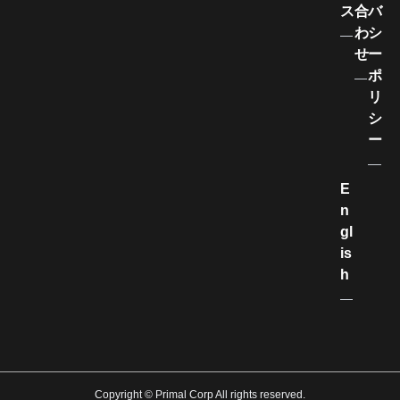
ス
合
バ
わ
シ
せ
ー
ポ
リ
シ
ー
E
n
gl
is
h
Copyright © Primal Corp All rights reserved.