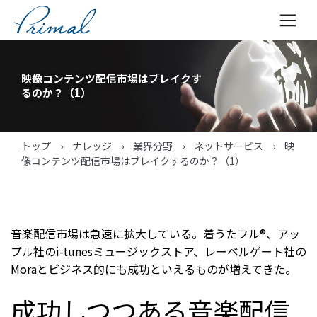
コ
ン
映像コンテンツ配信市場はブレイクす
テ
るのか？（1）
ン
ツ
へ
トップ
›
ナレッジ
›
業界分野
›
ネットサービス
›
映
ス
像コンテンツ配信市場はブレイクするのか？（1）
キ
ッ
プ
音楽配信市場は急速に拡大している。着うたフル®、アッ
プル社のi-tunesミュージックストア、レーベルゲート社の
Moraとビジネス的にも成功といえるものが増えてきた。
成功しつつある音楽配信