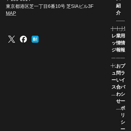
紹
東京都港区芝一丁目6番10号 芝SIAビル3F
介
MAP
ナ
企
採
レ
業
用
ッ
情
情
ジ
報
報
ニ
お
プ
ュ
問
ラ
ー
い
イ
ス
合
バ
わ
シ
せ
ー
ポ
リ
シ
ー