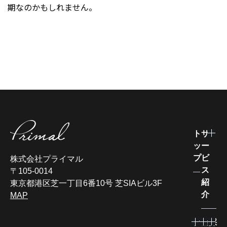
期なのかもしれません。
ト
サ
ッ
ー
プ
ビ
株式会社プライマル
ス
〒105-0014
紹
東京都港区芝一丁目6番10号 芝SIAビル3F
介
MAP
ナ
企
採