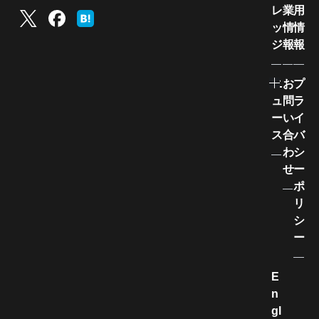
レ
業
用
ッ
情
情
ジ
報
報
ニ
お
プ
ュ
問
ラ
ー
い
イ
ス
合
バ
わ
シ
せ
ー
ポ
リ
シ
ー
E
n
gl