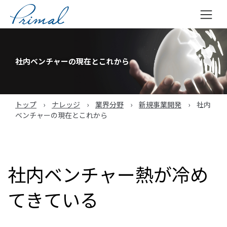
コ
ン
テ
社内ベンチャーの現在とこれから
ン
ツ
へ
トップ
›
ナレッジ
›
業界分野
›
新規事業開発
›
社内
ス
ベンチャーの現在とこれから
キ
ッ
プ
社内ベンチャー熱が冷め
てきている