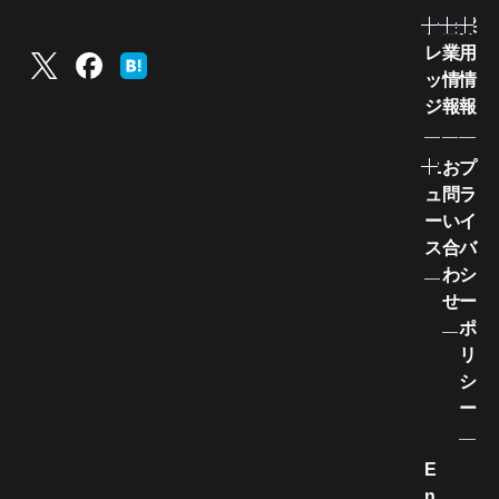
ナ
企
採
レ
業
用
ッ
情
情
ジ
報
報
ニ
お
プ
ュ
問
ラ
ー
い
イ
ス
合
バ
わ
シ
せ
ー
ポ
リ
シ
ー
E
n