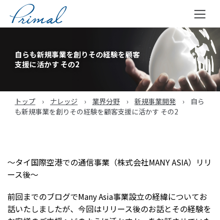
コ
ン
自らも新規事業を創りその経験を顧客
テ
支援に活かす その2
ン
ツ
へ
トップ
›
ナレッジ
›
業界分野
›
新規事業開発
›
自ら
ス
も新規事業を創りその経験を顧客支援に活かす その2
キ
ッ
プ
〜タイ国際空港での通信事業（株式会社MANY ASIA）リリ
ース後〜
前回までのブログでMany Asia事業設立の経緯についてお
話いたしましたが、今回はリリース後のお話とその経験を