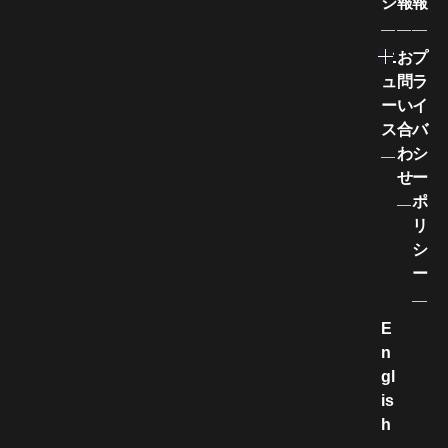
ジ
報
報
ニ
お
プ
ュ
問
ラ
ー
い
イ
ス
合
バ
わ
シ
せ
ー
ポ
リ
シ
ー
E
n
gl
is
h