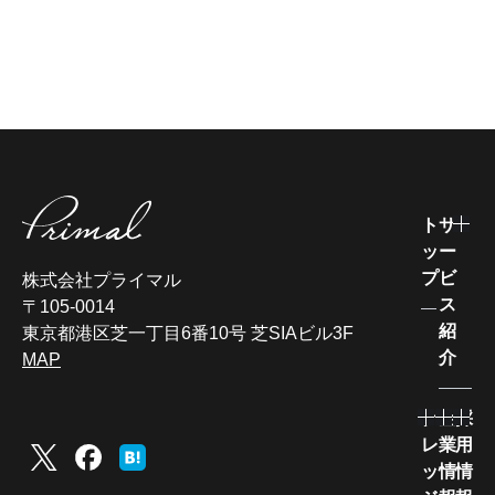
ト
サ
ッ
ー
プ
ビ
株式会社プライマル
ス
〒105-0014
紹
東京都港区芝一丁目6番10号 芝SIAビル3F
介
MAP
ナ
企
採
レ
業
用
ッ
情
情