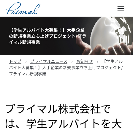
コ
ン
【学生アルバイト大募集！】大手企業
テ
の新規事業立ち上げプロジェクト/プラ
ン
イマル新規事業
ツ
へ
トップ
›
プライマルニュース
›
お知らせ
›
【学生アル
ス
バイト大募集！】大手企業の新規事業立ち上げプロジェクト/
キ
プライマル新規事業
ッ
プ
プライマル株式会社で
は、学生アルバイトを大