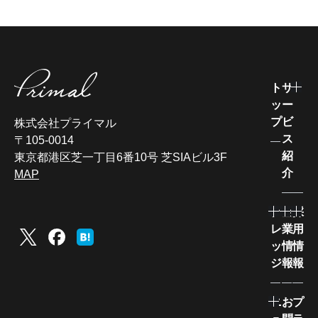
ト
サ
ッ
ー
プ
ビ
株式会社プライマル
ス
〒105-0014
紹
東京都港区芝一丁目6番10号 芝SIAビル3F
介
MAP
ナ
企
採
レ
業
用
ッ
情
情
ジ
報
報
ニ
お
プ