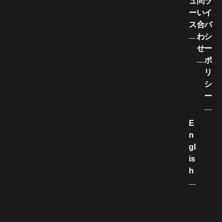
ュ
問
ラ
ー
い
イ
ス
合
バ
わ
シ
せ
ー
ポ
リ
シ
ー
E
n
gl
is
h