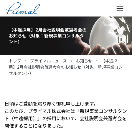
コ
ン
【中途採用】2月会社説明会兼選考会の
テ
お知らせ（対象：新規事業コンサルタ
ン
ント）
ツ
へ
トップ
›
プライマルニュース
›
お知らせ
›
【中途採
ス
用】2月会社説明会兼選考会のお知らせ（対象：新規事業コン
キ
サルタント）
ッ
プ
日頃はご愛顧を賜り厚く御礼申し上げます。
このたび、プライマル株式会社は「新規事業コンサルタン
ト（中途採用）」の採用において、会社説明会兼選考会を
開催することになりました。