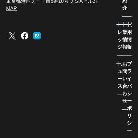
紹
東京都港区芝一丁目6番10号 芝SIAビル3F
介
MAP
ナ
企
採
レ
業
用
ッ
情
情
ジ
報
報
ニ
お
プ
ュ
問
ラ
ー
い
イ
ス
合
バ
わ
シ
せ
ー
ポ
リ
シ
ー