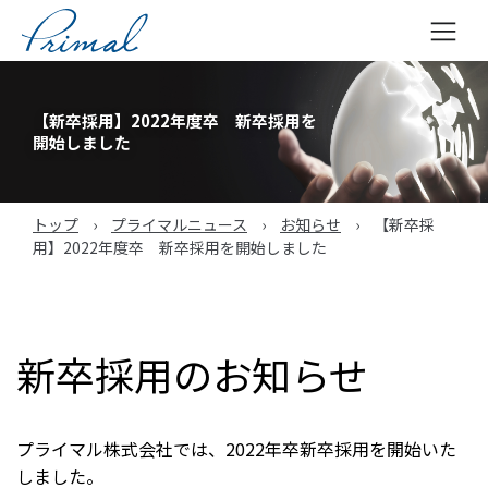
コ
ン
【新卒採用】2022年度卒 新卒採用を
テ
開始しました
ン
ツ
へ
トップ
›
プライマルニュース
›
お知らせ
›
【新卒採
ス
用】2022年度卒 新卒採用を開始しました
キ
ッ
プ
新卒採用のお知らせ
プライマル株式会社では、2022年卒新卒採用を開始いた
しました。