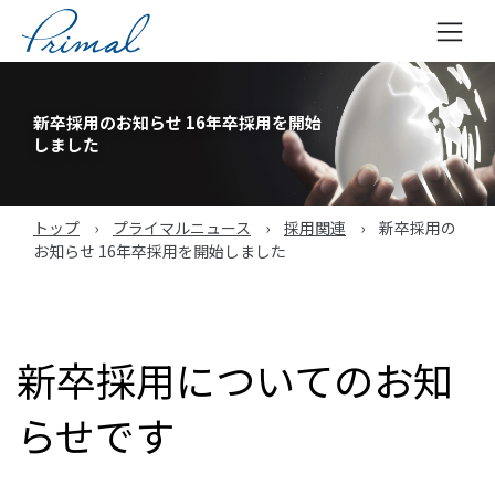
コ
ン
新卒採用のお知らせ 16年卒採用を開始
テ
しました
ン
ツ
へ
トップ
›
プライマルニュース
›
採用関連
›
新卒採用の
ス
お知らせ 16年卒採用を開始しました
キ
ッ
プ
新卒採用についてのお知
らせです