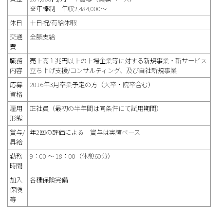
※年棒制 年収2,484,000～
休日
土日祝/有給休暇
交通
全額支給
費
職務
売上高１兆円以上の上場企業等に対する新規事業・新サービス
内容
立ち上げ支援/コンサルティング、及び自社新規事業
応募
2016年3月卒業予定の方（大卒・院卒含む）
資格
雇用
正社員（最初の半年間は同条件にて試用期間）
形態
賞与/
年2回の評価による 賞与は実績ベース
昇給
勤務
9：00 ～ 18：00（休憩60分）
時間
加入
各種保険完備
保険
等