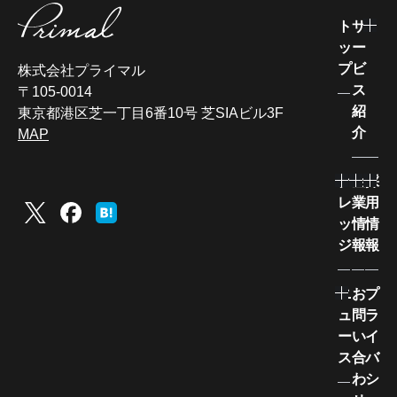
ト
サ
ッ
ー
プ
ビ
株式会社プライマル
ス
〒105-0014
紹
東京都港区芝一丁目6番10号 芝SIAビル3F
介
MAP
ナ
企
採
レ
業
用
ッ
情
情
ジ
報
報
ニ
お
プ
ュ
問
ラ
ー
い
イ
ス
合
バ
わ
シ