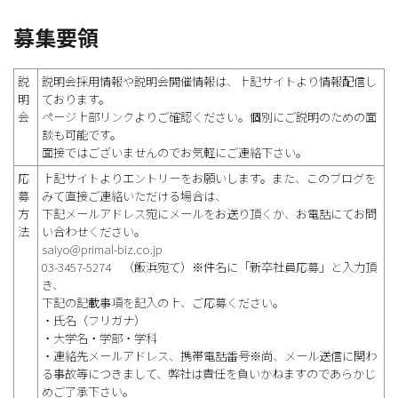
募集要領
説
説明会採用情報や説明会開催情報は、上記サイトより情報配信し
明
ております。
会
ページ上部リンクよりご確認ください。個別にご説明のための面
談も可能です。
面接ではございませんのでお気軽にご連絡下さい。
応
上記サイトよりエントリーをお願いします。また、このブログを
募
みて直接ご連絡いただける場合は、
方
下記メールアドレス宛にメールをお送り頂くか、お電話にてお問
法
い合わせください。
saiyo@primal-biz.co.jp
03-3457-5274 （飯浜宛て）※件名に「新卒社員応募」と入力頂
き、
下記の記載事項を記入の上、ご応募ください。
・氏名（フリガナ）
・大学名・学部・学科
・連絡先メールアドレス、携帯電話番号※尚、メール送信に関わ
る事故等につきまして、弊社は責任を負いかねますのであらかじ
めご了承下さい。