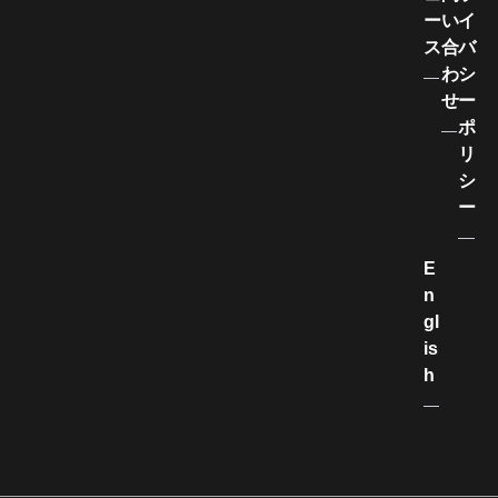
ー
い
イ
ス
合
バ
わ
シ
せ
ー
ポ
リ
シ
ー
E
n
gl
is
h