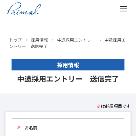
コ
ン
テ
トップ
›
採用情報
›
中途採用エントリー
›
中途採用エ
ン
ントリー 送信完了
ツ
へ
ス
採用情報
キ
中途採用エントリー 送信完了
ッ
プ
※
は必須項目です
お名前