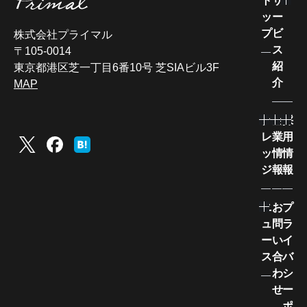
ト
サ
ッ
ー
プ
ビ
株式会社プライマル
ス
〒105-0014
紹
東京都港区芝一丁目6番10号 芝SIAビル3F
介
MAP
ナ
企
採
レ
業
用
ッ
情
情
ジ
報
報
ニ
お
プ
ュ
問
ラ
ー
い
イ
ス
合
バ
わ
シ
せ
ー
ポ