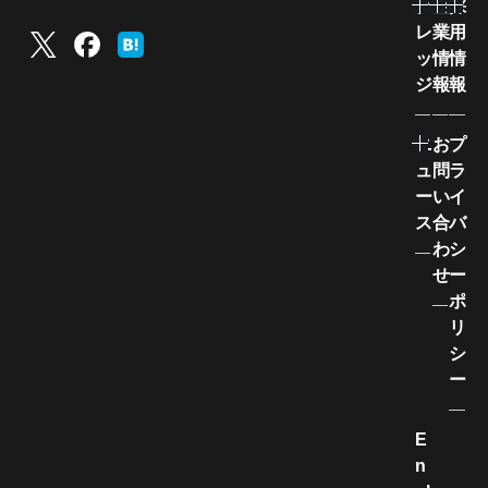
ナ
企
採
レ
業
用
ッ
情
情
ジ
報
報
ニ
お
プ
ュ
問
ラ
ー
い
イ
ス
合
バ
わ
シ
せ
ー
ポ
リ
シ
ー
E
n