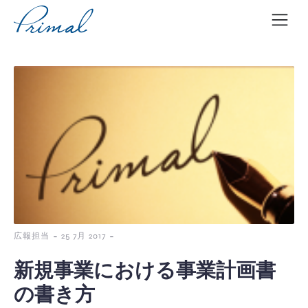
コ
ン
テ
ン
ツ
へ
ス
キ
ッ
プ
-
-
広報担当
25 7月 2017
新規事業における事業計画書
の書き方