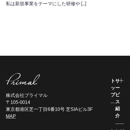
私は新規事業をテーマにした研修や […]
ト
サ
ッ
ー
プ
ビ
株式会社プライマル
ス
〒105-0014
紹
東京都港区芝一丁目6番10号 芝SIAビル3F
介
MAP