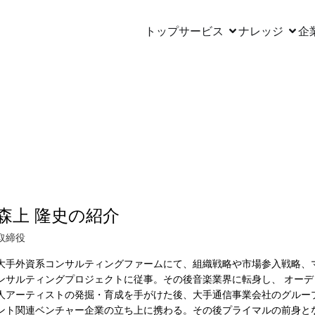
トップ
サービス
ナレッジ
企
森上 隆史の紹介
取締役
大手外資系コンサルティングファームにて、組織戦略や市場参入戦略、
ンサルティングプロジェクトに従事。その後音楽業界に転身し、 オー
人アーティストの発掘・育成を手がけた後、大手通信事業会社のグルー
ント関連ベンチャー企業の立ち上に携わる。その後プライマルの前身と