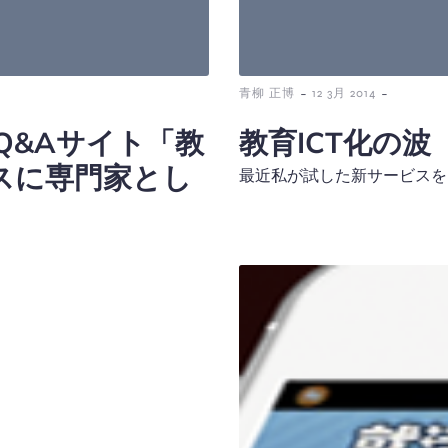
-
-
青柳 正博
12 3月 2014
Q&Aサイト「教
教育ICT化の波
スに専門家とし
最近私が試した新サービスをご紹