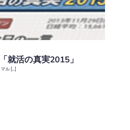
「就活の真実2015」
ル […]