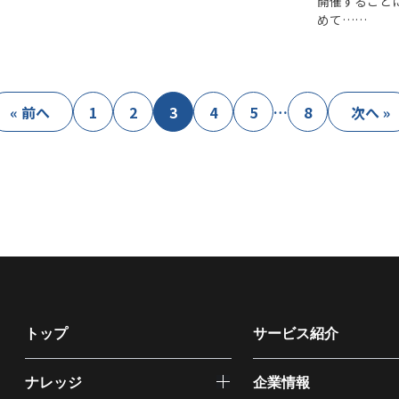
開催すること
めて……
« 前へ
1
2
3
4
5
…
8
次へ »
トップ
サービス紹介
ナレッジ
企業情報