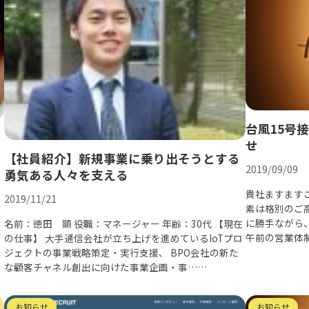
台風15号
せ
【社員紹介】新規事業に乗り出そうとする
2019/09/09
勇気ある人々を支える
貴社ますます
2019/11/21
素は格別のご
に勝手ながら、
名前：徳田 顕 役職：マネージャー 年齢：30代 【現在
午前の営業体
の仕事】 大手通信会社が立ち上げを進めているIoTプロ
ジェクトの事業戦略策定・実行支援、 BPO会社の新た
な顧客チャネル創出に向けた事業企画・事……
お知らせ
お知らせ