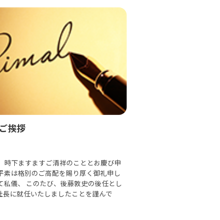
ご挨拶
候、時下ますますご清祥のこととお慶び申
 平素は格別のご高配を賜り厚く御礼申し
て私儀、 このたび、後藤敦史の後任とし
社長に就任いたしましたことを謹んで