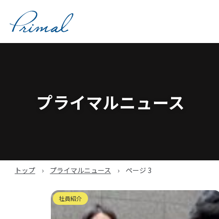
コ
ン
テ
ン
ツ
へ
ス
キ
プライマルニュース
ッ
プ
トップ
›
プライマルニュース
›
ページ 3
社員紹介